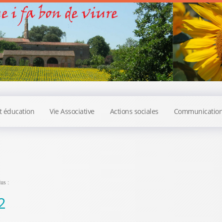
t éducation
Vie Associative
Actions sociales
Communicatio
us :
2