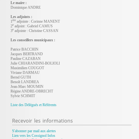
Le maire :
Dominique ANDRE
Les adjoints :
ère
1
adjointe : Corinne MANENT
e
2
adjoint :
Gabriel CAMUS
e
3
adjointe :
Christine CASSAN
Les conseillers municipaux :
Patrice BACCHIN
Jacques BERTRAND
Pauline CAZABAN
Julie CHIARANDINI-BOLIOLI
Maximilien COUGOT
Viviane DARMAU
Bernd GUTH
Benoît LANDREA
Jean-Marc MOUMIN
Régine ANDRE-OBRECHT
Sylvie SCHMIT
Liste des Délégués et Référents
Recevoir
les informations
S'abonner par mail aux alertes
Lien vers les Cossignol Infos