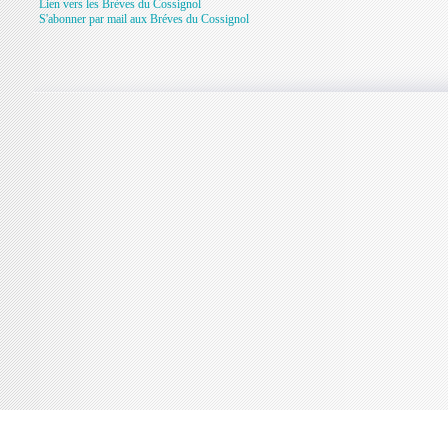
Lien vers les Brèves du Cossignol
S'abonner par mail aux Bréves du Cossignol
Console de débogage Joomla!