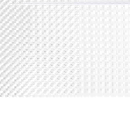
Console de débogage Joomla!
Session
Profil d'information