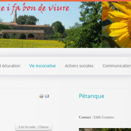
t éducation
Vie Associative
Actions sociales
Communicatio
Pétanque
Contact
: Edith Gomiero
Lire la suite : Chasse