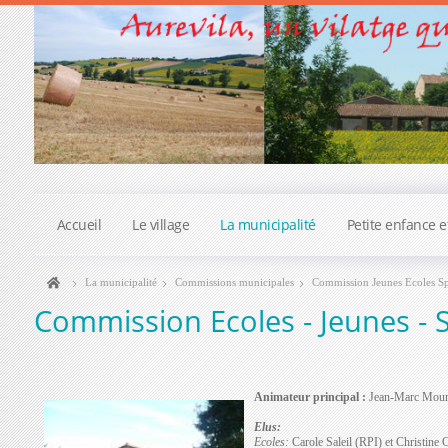
Accueil
Le village
La municipalité
Petite enfance e
La municipalité
Commissions municipales
Commission Jeunes Ecoles Spo
Commission Ecoles - Jeunes - S
Animateur principal :
Jean-Marc Mou
Elus:
Ecoles:
Carole Saleil (RPI) et Christin