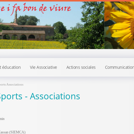
t éducation
Vie Associative
Actions sociales
Communicatio
rts Associations
ports - Associations
min
e Cassan (SIEMCA)