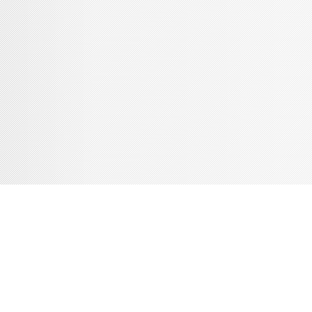
Console de débogage Joomla!
Session
Profil d'information
Occupation de la mémoire
Requêtes de base de données