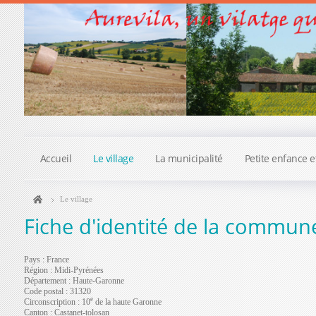
Accueil
Le village
La municipalité
Petite enfance e
Le village
Fiche d'identité de la commun
Pays : France
Région :
Midi-Pyrénées
Département : Haute-Garonne
Code postal : 31320
e
Circonscription : 10
de la haute Garonne
Canton : Castanet-tolosan