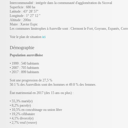
Intercommunalité : intégrée dans la communauté d'agglomération du Sicoval
Superficie : 680 ha
Latitude : 43° 28' 57''
Longitude : 1° 27' 12 ''
Altitude : 200m
Maire : Xavier Espic
Les communes limitrophes à Aureville sont : Clermont le Fort, Goyrans, Espanès, Corr
Voir le plan de situation
ici
Démographie
Population aurevilloise
• 1999 : 540 habitants
• 2007 : 705 habitants
• 2017 : 899 habitants
Soit une progression de 27,5 %
50.1 % des Aurevillois sont des hommes et 49.8 % des femmes.
État matrimonial en 2017 (des 15 ans ou plus) :
• 55,3% marié(e)
• 8,2% pacsé(e)
• 10,5% en concubinage ou union libre
• 19,2% célibataire
• 4,1% divorcé(e)
• 2,7% veuf (veuve)