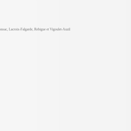
onsac, Lacroix-Falgarde, Rebigue et Vigoulet-Auzil