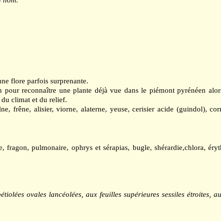
une flore parfois surprenante.
llon pour reconnaître une plante déjà vue dans le piémont pyrénéen alor
du climat et du relief.
frêne, alisier, viorne, alaterne, yeuse, cerisier acide (guindol), corroy
e, fragon, pulmonaire, ophrys et sérapias, bugle, shérardie,chlora, éry
pétiolées ovales lancéolées, aux feuilles supérieures sessiles étroites, 