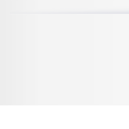
Console de débogage Joomla!
Session