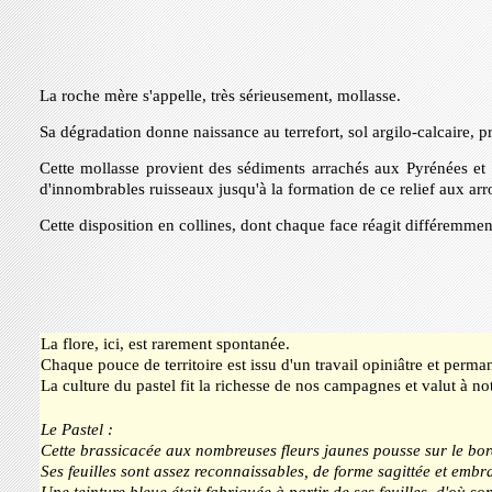
La roche mère s'appelle, très sérieusement, mollasse.
Sa dégradation donne naissance au terrefort, sol argilo-calcaire, pr
Cette mollasse provient des sédiments arrachés aux Pyrénées et 
d'innombrables ruisseaux jusqu'à la formation de ce relief aux arr
Cette disposition en collines, dont chaque face réagit différemmen
La flore, ici, est rarement spontanée.
Chaque pouce de territoire est issu d'un travail opiniâtre et perm
La culture du pastel fit la richesse de nos campagnes et valut à no
Le Pastel :
Cette brassicacée aux nombreuses fleurs jaunes pousse sur le bor
Ses feuilles sont assez reconnaissables, de forme sagittée et embra
Une teinture bleue était fabriquée à partir de ses feuilles, d'où s