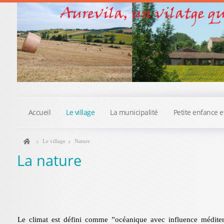
Accueil
Le village
La municipalité
Petite enfance e
Le village
Nature
La nature
Le climat est défini comme ”océanique avec influence méditerr