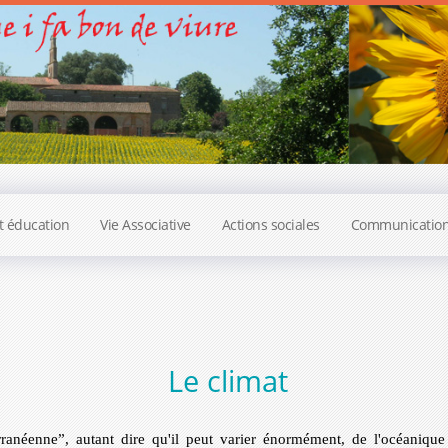
t éducation
Vie Associative
Actions sociales
Communicatio
Le climat
anéenne”, autant dire qu'il peut varier énormément, de l'océanique a