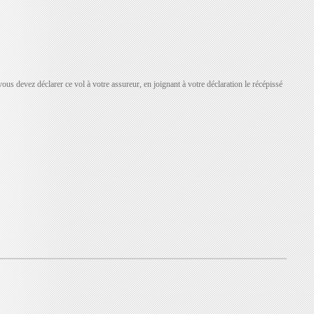
ous devez déclarer ce vol à votre assureur, en joignant à votre déclaration le récépissé