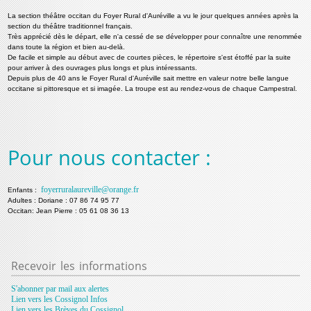
La section théâtre occitan du Foyer Rural d'Auréville a vu le jour quelques années après la
section du théâtre traditionnel français.
Très apprécié dès le départ, elle n'a cessé de se développer pour connaître une renommée
dans toute la région et bien au-delà.
De facile et simple au début avec de courtes pièces, le répertoire s'est étoffé par la suite
pour arriver à des ouvrages plus longs et plus intéressants.
Depuis plus de 40 ans le Foyer Rural d'Auréville sait mettre en valeur notre belle langue
occitane si pittoresque et si imagée. La troupe est au rendez-vous de chaque Campestral.
Pour nous contacter :
foyerruralaureville@orange.fr
Enfants :
Adultes : Doriane : 07 86 74 95 77
Occitan:
Jean Pierre : 05 61 08 36 13
Recevoir
les informations
S'abonner par mail aux alertes
Lien vers les Cossignol Infos
Lien vers les Brèves du Cossignol