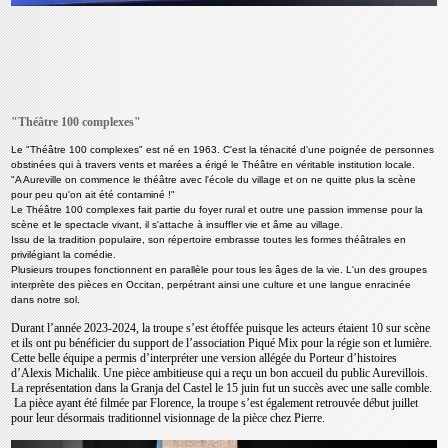
"Théâtre 100 complexes"
Le "Théâtre 100 complexes" est né en 1963. C'est la ténacité d'une poignée de personnes
obstinées qui à travers vents et marées a érigé le Théâtre en véritable institution locale.
"A Aureville on commence le théâtre avec l'école du village et on ne quitte plus la scène
pour peu qu'on ait été contaminé !"
Le Théâtre 100 complexes fait partie du foyer rural et outre une passion immense pour la
scène et le spectacle vivant, il s'attache à insuffler vie et âme au village.
Issu de la tradition populaire, son répertoire embrasse toutes les formes théâtrales en
privilégiant la comédie.
Plusieurs troupes fonctionnent en parallèle pour tous les âges de la vie. L'un des groupes
interprète des pièces en Occitan, perpétrant ainsi une culture et une langue enracinée
dans notre sol.
Durant l’année 2023-2024, la troupe s’est étoffée puisque les acteurs étaient 10 sur scène
et ils ont pu bénéficier du support de l’association Piqué Mix pour la régie son et lumière.
Cette belle équipe a permis d’interpréter une version allégée du Porteur d’histoires
d’Alexis Michalik. Une pièce ambitieuse qui a reçu un bon accueil du public Aurevillois.
La représentation dans la Granja del Castel le 15 juin fut un succès avec une salle comble.
La pièce ayant été filmée par Florence, la troupe s’est également retrouvée début juillet
pour leur désormais traditionnel visionnage de la pièce chez Pierre.