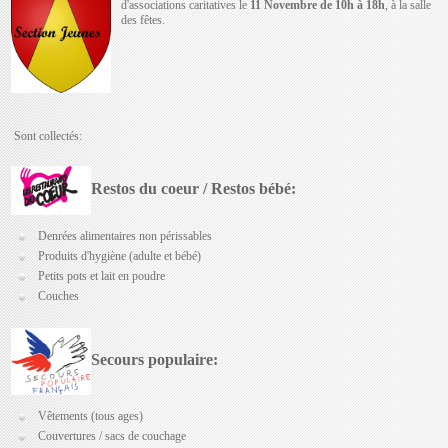
d'associations caritatives le
11 Novembre de 10h à 18h
, à la salle
des fêtes.
Sont collectés:
Restos du coeur / Restos bébé:
Denrées alimentaires non périssables
Produits d'hygiène (adulte et bébé)
Petits pots et lait en poudre
Couches
Secours populaire:
Vêtements (tous ages)
Couvertures / sacs de couchage