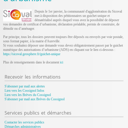
Depuis le 1er janvier, la communauté d'agglomération du Sicoval
met à disposition des pétitionnaires un guichet unique et
dématérialisé auprès duquel vous avez la possibilité de déposer
vos demandes de certificat d’urbanisme, déclaration préalable, permis de construire, de
démolir ou d’aménager.
Par principe, tous les dossiers peuvent toujours être déposés ou envoyés par voie postale,
sous format papier, à la mairie d'Aureville.
Si vous souhaitez déposer une demande vous devez obligatoirement passer par le guichet
numérique des autorisations d’urbanisme (ADS) en cliquant sur le lien ci-dessous :
https://sicoval.geosphere.fr/guichet-unique
Plus de renseignements dans le document
ici
Recevoir
les informations
S'abonner par mail aux alertes
Lien vers les Cossignol Infos
Lien vers les Brèves du Cossignol
S'abonner par mail aux Bréves du Cossignol
Services
publics et démarches
Contacter les services publics
Démarches administratives